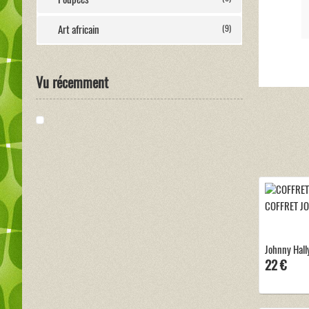
Art africain
(9)
Vu récemment
COFFRET J
Johnny Hally
22 €