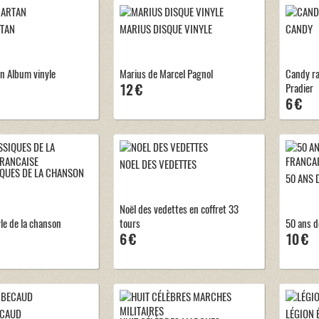
RTAN
MARIUS DISQUE VINYLE
CANDY
an Album vinyle
Marius de Marcel Pagnol
Candy ra
12 €
Pradier
6 €
NOEL DES VEDETTES
IQUES DE LA CHANSON
50 ANS 
Noël des vedettes en coffret 33
le de la chanson
tours
50 ans d
6 €
10 €
ECAUD
LÉGION 