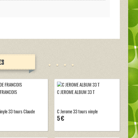
es
 FRANCOIS
C JEROME ALBUM 33 T
inyle 33 tours Claude
C Jerome 33 tours vinyle
5 €