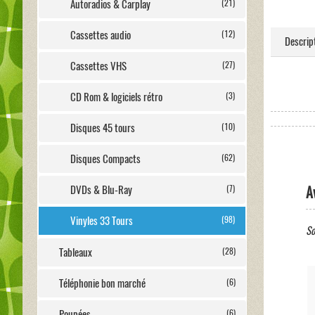
Autoradios & Carplay
(21)
Cassettes audio
(12)
Descrip
Cassettes VHS
(27)
CD Rom & logiciels rétro
(3)
Disques 45 tours
(10)
Disques Compacts
(62)
A
DVDs & Blu-Ray
(7)
Vinyles 33 Tours
(98)
So
Tableaux
(28)
Téléphonie bon marché
(6)
Poupées
(6)