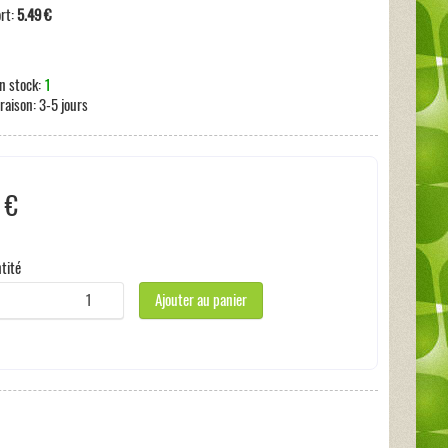
ort:
5.49 €
n stock:
1
vraison:
3-5 jours
 €
 taxe
tité
Ajouter au panier