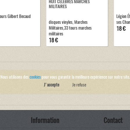
HUIT CÉLÈBRES MARCHES
MILITAIRES
tours Gilbert Becaud
Légion É
disques vinyles, Marches
ses Cha
Militaires,33 tours marches
18 €
militaires
18 €
Nous utilisons des
cookies
pour vous garantir la meilleure expérience sur notre site.
J'accepte
Je refuse
Information
Contact