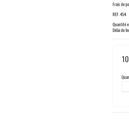
Frais de p
REF:
454
Quantité e
Délai de li
10
Hors
Quan