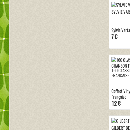
SYLVIE VA
Sylvie Vart
7 €
160 CLASS
FRANCAISE
Coffret Viny
Française
12 €
GILBERT B