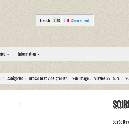
French
EUR
Changement
ries
Information
l
Catégories
Brocante et vide-grenier
Son-image
Vinyles 33 Tours
SO
SOIR
Soirée Ru