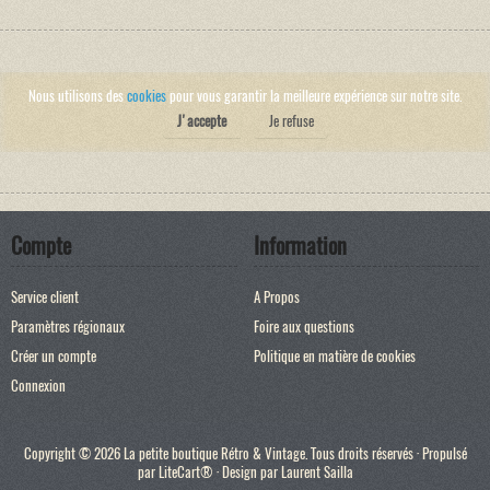
Nous utilisons des
cookies
pour vous garantir la meilleure expérience sur notre site.
J'accepte
Je refuse
Compte
Information
Service client
A Propos
Paramètres régionaux
Foire aux questions
Créer un compte
Politique en matière de cookies
Connexion
Copyright © 2026 La petite boutique Rétro & Vintage. Tous droits réservés · Propulsé
par
LiteCart®
· Design par
Laurent Sailla