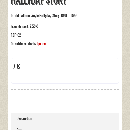
HALLYDAY STORY
Double album vinyle Hallyday Story 1961 - 1966
Frais de port:
7.59 €
REF:
62
Quantité en stock:
Epuisé
7 €
Hors taxe
Description
Avis