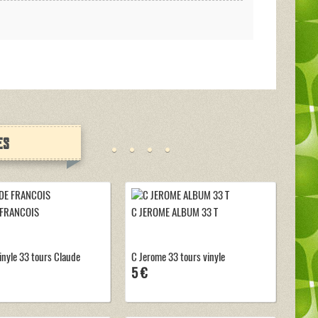
es
 FRANCOIS
C JEROME ALBUM 33 T
inyle 33 tours Claude
C Jerome 33 tours vinyle
5 €