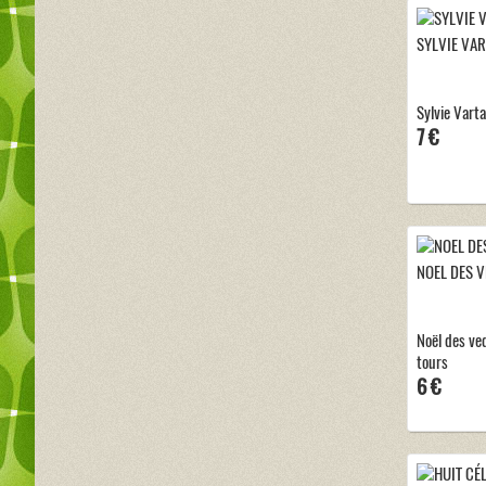
SYLVIE VA
Sylvie Vart
7 €
NOEL DES V
Noël des ve
tours
6 €