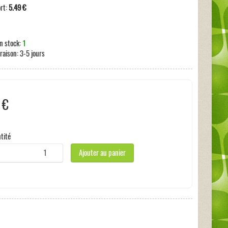
ort:
5.49 €
n stock:
1
vraison:
3-5 jours
 €
 taxe
tité
Ajouter au panier