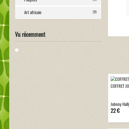
Art africain
(9)
Vu récemment
COFFRET J
Johnny Hally
22 €