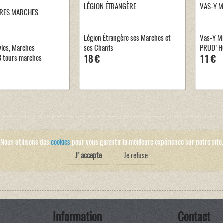
LÉGION ÉTRANGÈRE
VAS-Y M
BRES MARCHES
Légion Étrangère ses Marches et
Vas-Y Mi
yles, Marches
ses Chants
PRUD'H
33 tours marches
18 €
11 €
Nous utilisons des
cookies
pour vous garantir la meilleure expérience sur notre site.
J'accepte
Je refuse
Information
Contact