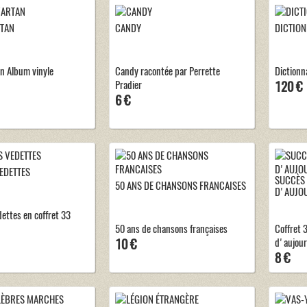
RTAN
CANDY
DICTION
an Album vinyle
Candy racontée par Perrette
Dictionn
Pradier
120 €
6 €
EDETTES
SUCCÈS 
50 ANS DE CHANSONS FRANCAISES
D'AUJO
dettes en coffret 33
50 ans de chansons françaises
Coffret 
10 €
d'aujour
8 €