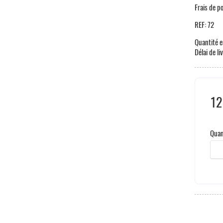
Frais de p
REF:
72
Quantité e
Délai de li
12
Hors
Quan