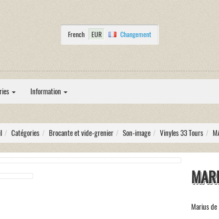
French
EUR
Changement
ries
Information
l
Catégories
Brocante et vide-grenier
Son-image
Vinyles 33 Tours
MA
MARI
Marius de