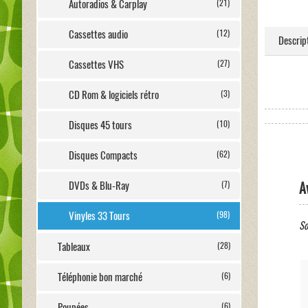
Autoradios & Carplay
(21)
Cassettes audio
(12)
Descrip
Cassettes VHS
(27)
CD Rom & logiciels rétro
(3)
Disques 45 tours
(10)
Disques Compacts
(62)
A
DVDs & Blu-Ray
(7)
Vinyles 33 Tours
(98)
So
Tableaux
(28)
Téléphonie bon marché
(6)
Poupées
(6)