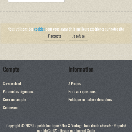
Nous utilisons des
cookies
pour vous garantir la meilleure expérience sur notre site.
J'accepte
Je refuse
Compte
Information
Service client
A Propos
Paramètres régionaux
Foire aux questions
Créer un compte
Politique en matière de cookies
Connexion
Copyright © 2026 La petite boutique Rétro & Vintage. Tous droits réservés · Propulsé
par
LiteCart®
· Design par
Laurent Sailla