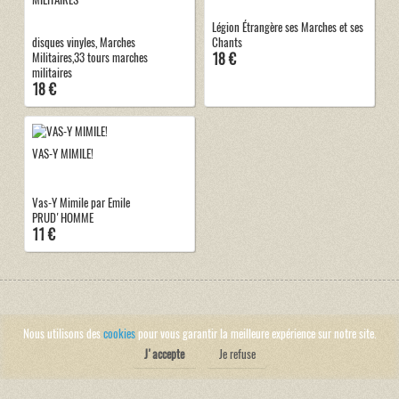
Légion Étrangère ses Marches et ses
disques vinyles, Marches
Chants
18 €
Militaires,33 tours marches
militaires
18 €
VAS-Y MIMILE!
Vas-Y Mimile par Emile
PRUD'HOMME
11 €
Nous utilisons des
cookies
pour vous garantir la meilleure expérience sur notre site.
J'accepte
Je refuse