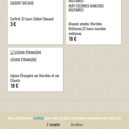
GILBERT BECAUD
HUIT CÉLÈBRES MARCHES
MILITAIRES
Coffret 33 tours Gilbert Becaud
3 €
disques vinyles, Marches
Militaires,33 tours marches
militaires
18 €
LÉGION ÉTRANGÈRE
Légion Étrangère ses Marches et ses
Chants
18 €
Nous utilisons des
cookies
pour vous garantir la meilleure expérience sur notre site.
J'accepte
Je refuse