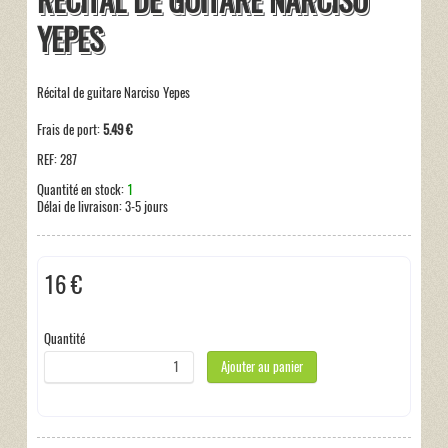
RÉCITAL DE GUITARE NARCISO
YEPES
Récital de guitare Narciso Yepes
Frais de port:
5.49 €
REF:
287
Quantité en stock:
1
Délai de livraison:
3-5 jours
16 €
Taxes incluses:
0 €
Quantité
Ajouter au panier