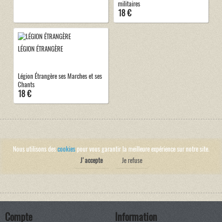
militaires
18 €
LÉGION ÉTRANGÈRE
Légion Étrangère ses Marches et ses
Chants
18 €
Nous utilisons des
cookies
pour vous garantir la meilleure expérience sur notre site.
J'accepte
Je refuse
Compte
Information