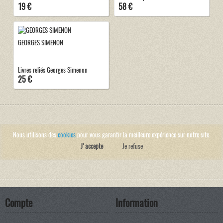
19 €
58 €
GEORGES SIMENON
Livres reliés Georges Simenon
25 €
Nous utilisons des
cookies
pour vous garantir la meilleure expérience sur notre site.
J'accepte
Je refuse
Compte
Information