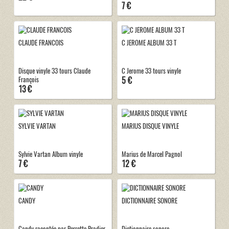
7 €
CLAUDE FRANCOIS
C JEROME ALBUM 33 T
Disque vinyle 33 tours Claude
C Jerome 33 tours vinyle
5 €
François
13 €
SYLVIE VARTAN
MARIUS DISQUE VINYLE
Sylvie Vartan Album vinyle
Marius de Marcel Pagnol
7 €
12 €
CANDY
DICTIONNAIRE SONORE
Candy racontée par Perrette Pradier
Dictionnaire sonore