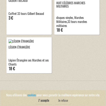
GILBERT BECAUD
HUIT CÉLÈBRES MARCHES
MILITAIRES
Coffret 33 tours Gilbert Becaud
3 €
disques vinyles, Marches
Militaires,33 tours marches
militaires
18 €
LÉGION ÉTRANGÈRE
Légion Étrangère ses Marches et ses
Chants
18 €
Nous utilisons des
cookies
pour vous garantir la meilleure expérience sur notre site.
J'accepte
Je refuse