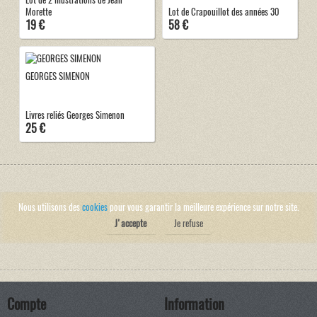
Morette
Lot de Crapouillot des années 30
19 €
58 €
GEORGES SIMENON
Livres reliés Georges Simenon
25 €
Nous utilisons des
cookies
pour vous garantir la meilleure expérience sur notre site.
J'accepte
Je refuse
Compte
Information