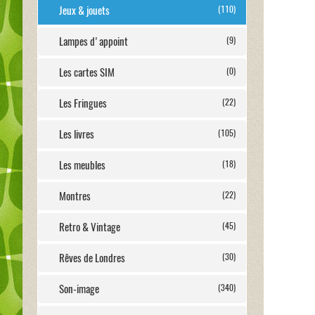
Jeux & jouets
(110)
Lampes d'appoint
(9)
Les cartes SIM
(0)
Les Fringues
(22)
Les livres
(105)
Les meubles
(18)
Montres
(22)
Retro & Vintage
(45)
Rêves de Londres
(30)
Son-image
(340)