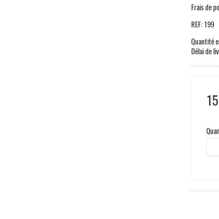
Frais de p
REF:
199
Quantité e
Délai de li
15
Hors
Quan