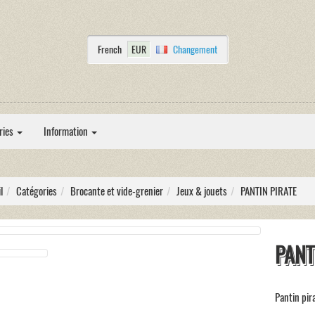
French
EUR
Changement
ries
Information
l
Catégories
Brocante et vide-grenier
Jeux & jouets
PANTIN PIRATE
PANT
Pantin pira