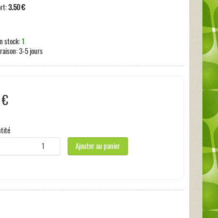
ort:
3.50 €
n stock:
1
vraison:
3-5 jours
 €
 taxe
tité
Ajouter au panier