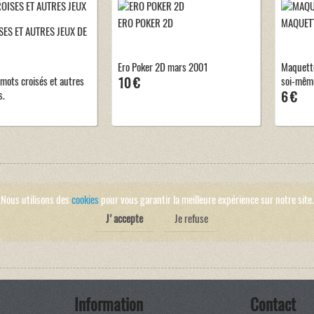
ERO POKER 2D
MAQUETT
ES ET AUTRES JEUX DE
Ero Poker 2D mars 2001
Maquette 
ots croisés et autres
10 €
soi-mêm
s.
6 €
Nous utilisons des
cookies
pour vous garantir la meilleure expérience sur notre site.
J'accepte
Je refuse
Information
Contact