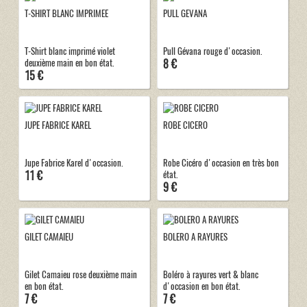
T-SHIRT BLANC IMPRIMEE
PULL GEVANA
T-Shirt blanc imprimé violet
Pull Gévana rouge d'occasion.
8 €
deuxième main en bon état.
15 €
JUPE FABRICE KAREL
ROBE CICERO
Jupe Fabrice Karel d'occasion.
Robe Cicéro d'occasion en très bon
11 €
état.
9 €
GILET CAMAIEU
BOLERO A RAYURES
Gilet Camaieu rose deuxième main
Boléro à rayures vert & blanc
en bon état.
d'occasion en bon état.
7 €
7 €