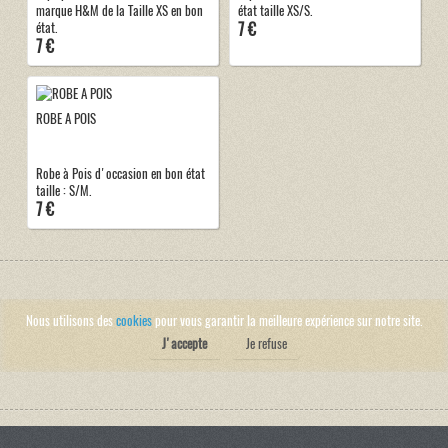
marque H&M de la Taille XS en bon
état taille XS/S.
7 €
état.
7 €
ROBE A POIS
Robe à Pois d'occasion en bon état
taille : S/M.
7 €
Nous utilisons des
cookies
pour vous garantir la meilleure expérience sur notre site.
J'accepte
Je refuse