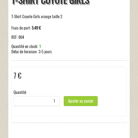
T-SHIRT COYOTE GIRLS
T-Shirt Coyote Girls orange taille 2.
Frais de port:
5.49 €
REF:
864
Quantité en stock:
1
Délai de livraison:
3-5 jours
7 €
Taxes incluses:
0 €
Quantité
Ajouter au panier