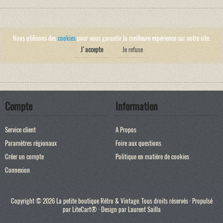
Nous utilisons des
cookies
pour vous garantir la meilleure expérience sur notre site.
J'accepte
Je refuse
Compte
Information
Service client
A Propos
Paramètres régionaux
Foire aux questions
Créer un compte
Politique en matière de cookies
Connexion
Copyright © 2026 La petite boutique Rétro & Vintage. Tous droits réservés · Propulsé
par
LiteCart®
· Design par
Laurent Sailla