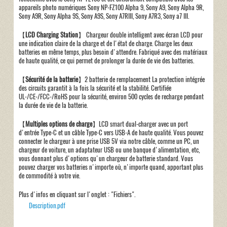
appareils photo numériques Sony NP-FZ100 Alpha 9, Sony A9, Sony Alpha 9R,
Sony A9R, Sony Alpha 9S, Sony A9S, Sony A7RIII, Sony A7R3, Sony a7 III.
【
LCD Charging Station
】 Chargeur double intelligent avec écran LCD pour
une indication claire de la charge et de l'état de charge. Charge les deux
batteries en même temps, plus besoin d'attendre. Fabriqué avec des matériaux
de haute qualité, ce qui permet de prolonger la durée de vie des batteries.
【
Sécurité de la batterie
】2 batterie de remplacement La protection intégrée
des circuits garantit à la fois la sécurité et la stabilité. Certifiée
UL-/CE-/FCC-/RoHS pour la sécurité, environ 500 cycles de recharge pendant
la durée de vie de la batterie.
【
Multiples options de charge
】LCD smart dual-charger avec un port
d'entrée Type-C et un câble Type-C vers USB-A de haute qualité. Vous pouvez
connecter le chargeur à une prise USB 5V via notre câble, comme un PC, un
chargeur de voiture, un adaptateur USB ou une banque d'alimentation, etc,
vous donnant plus d'options qu'un chargeur de batterie standard. Vous
pouvez charger vos batteries n'importe où, n'importe quand, apportant plus
de commodité à votre vie.
Plus d'infos en cliquant sur l'onglet : "Fichiers".
Description.pdf