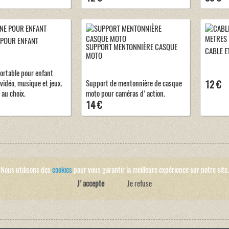
 POUR ENFANT
SUPPORT MENTONNIÈRE CASQUE
CABLE E
MOTO
ortable pour enfant
vidéo, musique et jeux.
Support de mentonnière de casque
12 €
 au choix.
moto pour caméras d'action.
14 €
Nous utilisons des
cookies
pour vous garantir la meilleure expérience sur notre site.
J'accepte
Je refuse