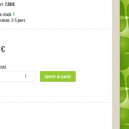
ort:
7.59 €
n stock:
1
vraison:
3-5 jours
 €
s incluses:
0 €
tité
Ajouter au panier