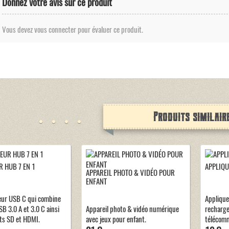
Donnez votre avis sur ce produit
Vous devez vous connecter pour évaluer ce produit.
Produits similair
 HUB 7 EN 1
APPLIQU
APPAREIL PHOTO & VIDÉO POUR
ENFANT
eur USB C qui combine
Applique
B 3.0 A et 3.0 C ainsi
Appareil photo & vidéo numérique
recharg
ts SD et HDMI.
avec jeux pour enfant.
télécom