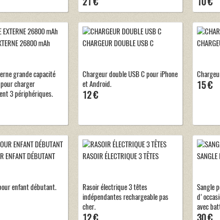
21 €
10 €
XTERNE 26800 mAh
CHARGEUR DOUBLE USB C
CHARGEU
terne grande capacité
Chargeur double USB C pour iPhone
Chargeur
pour charger
et Android.
15 €
nt 3 périphériques.
12 €
R ENFANT DÉBUTANT
RASOIR ÉLECTRIQUE 3 TÊTES
SANGLE
pour enfant débutant.
Rasoir électrique 3 têtes
Sangle p
indépendantes rechargeable pas
d'occas
cher.
avec batt
12 €
30 €