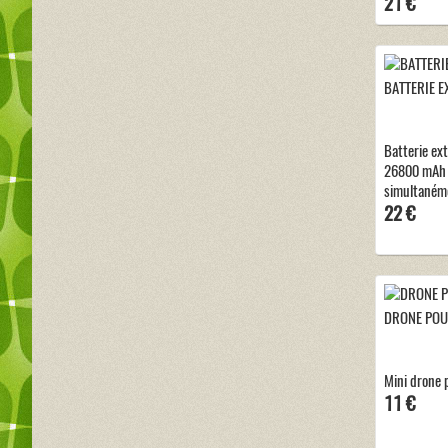
21 €
BATTERIE E
Batterie ex
26800 mAh 
simultanéme
22 €
DRONE POU
Mini drone 
11 €