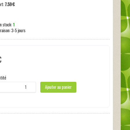
ort:
7.59 €
n stock:
1
vraison:
3-5 jours
€
s incluses:
0 €
tité
Ajouter au panier