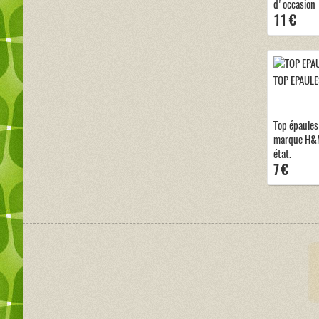
d'occasion
11 €
TOP EPAULE
Top épaules
marque H&M 
état.
7 €