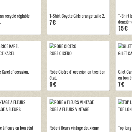
ean recyclé réglable
T-Shirt Coyote Girls orange taille 2.
T-Shirt 
.
7 €
deuxième
15 €
CE KAREL
ROBE CICERO
GILET C
e Karel d'occasion.
Robe Cicéro d'occasion en très bon
Gilet Ca
état.
en bon é
9 €
7 €
GE A FLEURS
ROBE A FLEURS VINTAGE
TOP LON
 à fleurs en bon état
Robe à fleurs vintage deuxième
Top long