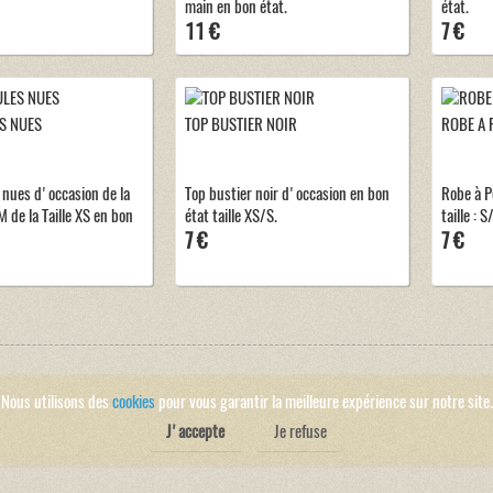
main en bon état.
état.
11 €
7 €
S NUES
TOP BUSTIER NOIR
ROBE A 
 nues d'occasion de la
Top bustier noir d'occasion en bon
Robe à P
de la Taille XS en bon
état taille XS/S.
taille : S
7 €
7 €
Nous utilisons des
cookies
pour vous garantir la meilleure expérience sur notre site.
J'accepte
Je refuse