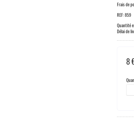
Frais de p
REF:
859
Quantité e
Délai de li
8 
Taxe
Quan