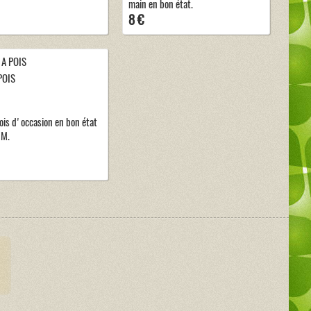
main en bon état.
8 €
POIS
ois d'occasion en bon état
/M.