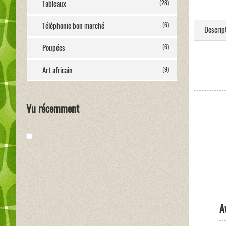
Tableaux
(28)
Téléphonie bon marché
(6)
Descrip
Poupées
(6)
Art africain
(9)
Vu récemment
A