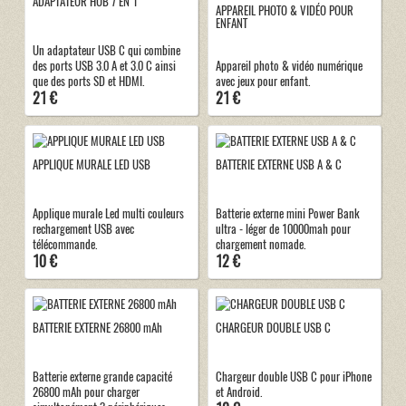
ADAPTATEUR HUB 7 EN 1
APPAREIL PHOTO & VIDÉO POUR
ENFANT
Un adaptateur USB C qui combine
des ports USB 3.0 A et 3.0 C ainsi
Appareil photo & vidéo numérique
que des ports SD et HDMI.
avec jeux pour enfant.
21 €
21 €
APPLIQUE MURALE LED USB
BATTERIE EXTERNE USB A & C
Applique murale Led multi couleurs
Batterie externe mini Power Bank
rechargement USB avec
ultra - léger de 10000mah pour
télécommande.
chargement nomade.
10 €
12 €
BATTERIE EXTERNE 26800 mAh
CHARGEUR DOUBLE USB C
Batterie externe grande capacité
Chargeur double USB C pour iPhone
26800 mAh pour charger
et Android.