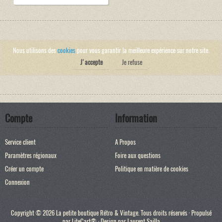
Nous utilisons des
cookies
pour vous garantir la meilleure expérience sur notre site.
J'accepte
Je refuse
Compte
Information
Service client
A Propos
Paramètres régionaux
Foire aux questions
Créer un compte
Politique en matière de cookies
Connexion
Copyright © 2026 La petite boutique Rétro & Vintage. Tous droits réservés · Propulsé
par
LiteCart®
· Design par
Laurent Sailla