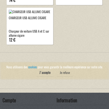
14 €
CHARGEUR USB ALLUME CIGARE
Chargeur de voiture USB A et C sur
allume cigare
12 €
Nous utilisons des
cookies
pour vous garantir la meilleure expérience sur notre site.
J'accepte
Je refuse
Compte
Information