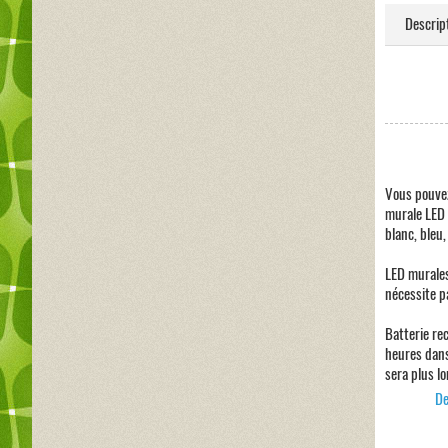
Descrip
Vous pouvez
murale LED 
blanc, bleu, 
LED murales 
nécessite p
Batterie re
heures dans
sera plus l
De