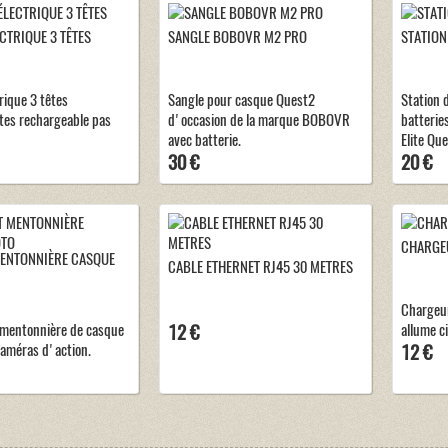
CTRIQUE 3 TÊTES
SANGLE BOBOVR M2 PRO
STATION
rique 3 têtes
Sangle pour casque Quest2
Station
es rechargeable pas
d'occasion de la marque BOBOVR
batterie
avec batterie.
Elite Que
30 €
20 €
CHARGE
ENTONNIÈRE CASQUE
CABLE ETHERNET RJ45 30 METRES
Chargeur
 mentonnière de casque
12 €
allume c
améras d'action.
12 €