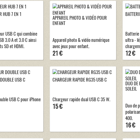
 HUB 7 EN 1
BATTERI
APPAREIL PHOTO & VIDÉO POUR
ENFANT
eur USB C qui combine
Batterie
B 3.0 A et 3.0 C ainsi
Appareil photo & vidéo numérique
ultra - 
ts SD et HDMI.
avec jeux pour enfant.
chargem
21 €
12 €
DOUBLE USB C
CHARGEUR RAPIDE RG35 USB C
DUO DE 
SOLEIL
ouble USB C pour iPhone
Chargeur rapide dual USB C 35 W.
15 €
Duo de pa
polarisa
400.
16 €