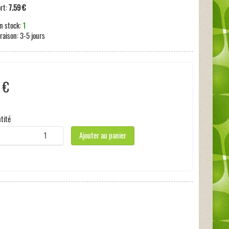
ort:
7.59 €
n stock:
1
vraison:
3-5 jours
 €
s incluses:
0 €
tité
Ajouter au panier