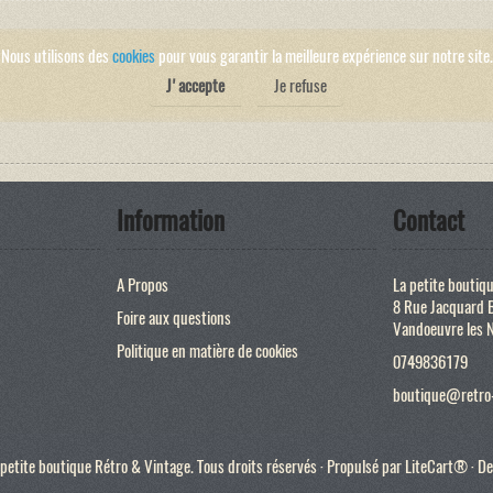
Nous utilisons des
cookies
pour vous garantir la meilleure expérience sur notre site.
J'accepte
Je refuse
Information
Contact
A Propos
La petite boutiq
8 Rue Jacquard 
Foire aux questions
Vandoeuvre les 
Politique en matière de cookies
0749836179
boutique@retro-
etite boutique Rétro & Vintage. Tous droits réservés · Propulsé par
LiteCart®
· De