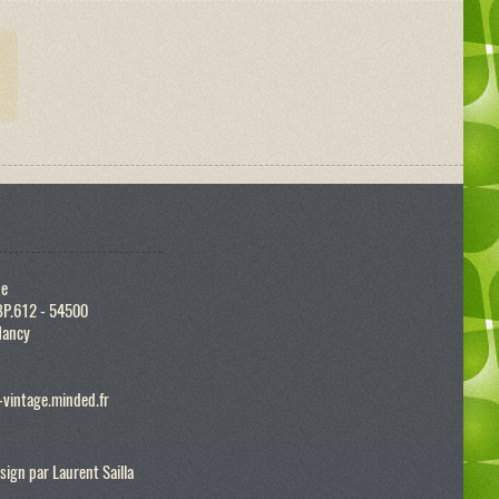
ue
BP.612 - 54500
Nancy
vintage.minded.fr
sign par
Laurent Sailla