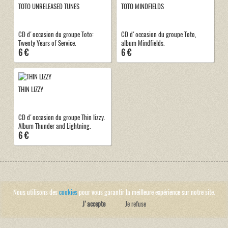
TOTO UNRELEASED TUNES
TOTO MINDFIELDS
CD d'occasion du groupe Toto:
CD d'occasion du groupe Toto,
Twenty Years of Service.
album Mindfields.
6 €
6 €
THIN LIZZY
CD d'occasion du groupe Thin lizzy.
Album Thunder and Lightning.
6 €
Nous utilisons des
cookies
pour vous garantir la meilleure expérience sur notre site.
J'accepte
Je refuse