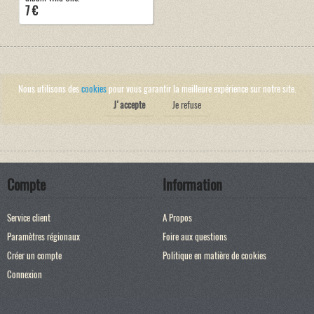
7 €
Nous utilisons des
cookies
pour vous garantir la meilleure expérience sur notre site.
J'accepte
Je refuse
Compte
Information
Service client
A Propos
Paramètres régionaux
Foire aux questions
Créer un compte
Politique en matière de cookies
Connexion