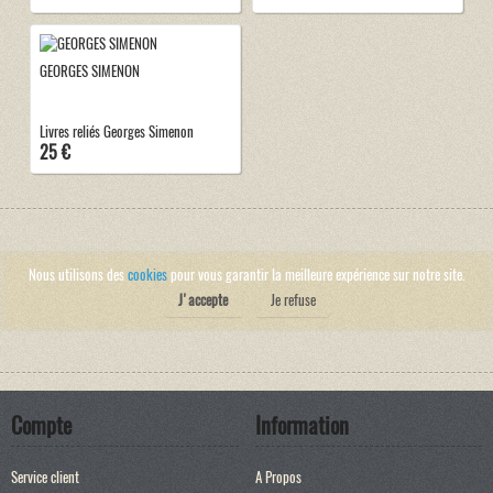
GEORGES SIMENON
Livres reliés Georges Simenon
25 €
Nous utilisons des
cookies
pour vous garantir la meilleure expérience sur notre site.
J'accepte
Je refuse
Compte
Information
Service client
A Propos