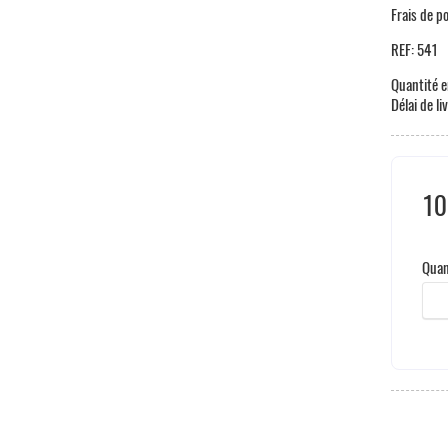
Frais de p
REF:
541
Quantité e
Délai de li
10
Hors
Quan