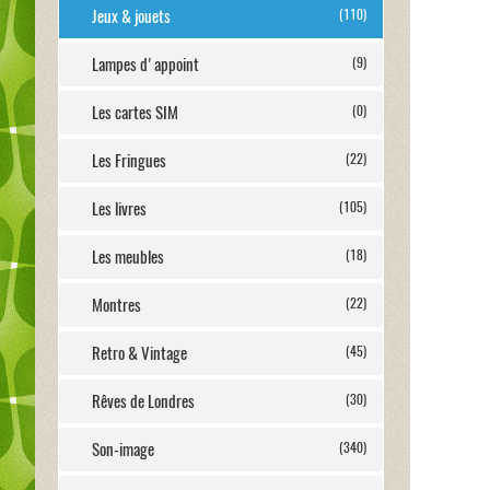
Jeux & jouets
(110)
Lampes d'appoint
(9)
Les cartes SIM
(0)
Les Fringues
(22)
Les livres
(105)
Les meubles
(18)
Montres
(22)
Retro & Vintage
(45)
Rêves de Londres
(30)
Son-image
(340)