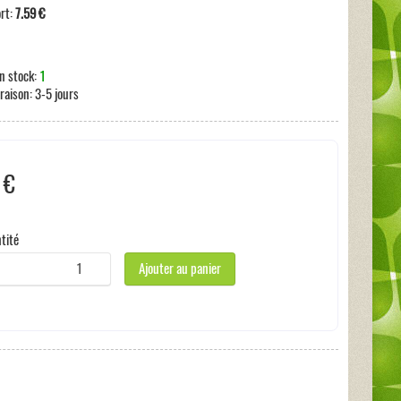
ort:
7.59 €
n stock:
1
vraison:
3-5 jours
 €
s incluses:
0 €
tité
Ajouter au panier