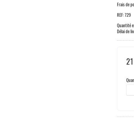
Frais de p
REF:
729
Quantité e
Délai de li
21
Taxe
Quan