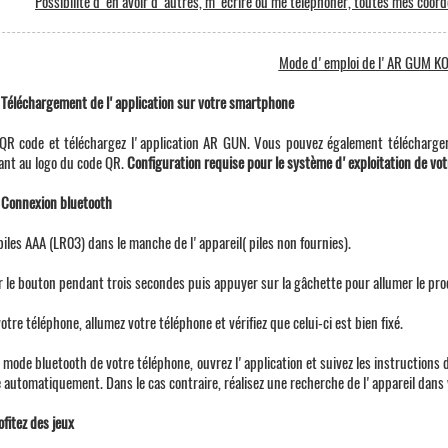
Possibilité d'en avoir d'autres, m'écrire ou me téléphoner, toutes mes coordon
Mode d'emploi de l'AR GUM K
 Téléchargement de l'application sur votre smartphone
QR code et téléchargez l'application AR GUN. Vous pouvez également télécharger 
nt au logo du code QR.
Configuration requise pour le système d'exploitation de votr
 Connexion bluetooth
piles AAA (LR03) dans le manche de l'appareil( piles non fournies).
 le bouton pendant trois secondes puis appuyer sur la gâchette pour allumer le prod
votre téléphone, allumez votre téléphone et vérifiez que celui-ci est bien fixé.
e mode bluetooth de votre téléphone, ouvrez l'application et suivez les instructions 
 automatiquement. Dans le cas contraire, réalisez une recherche de l'appareil dans 
ofitez des jeux