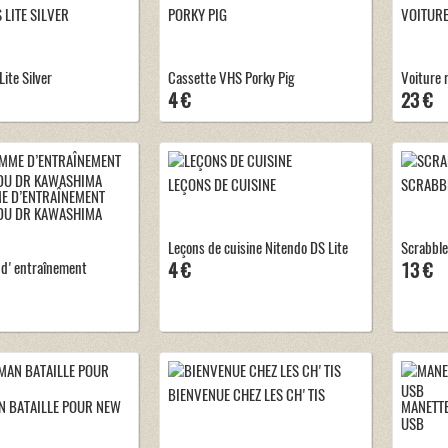
 LITE SILVER
PORKY PIG
VOITURE
ite Silver
Cassette VHS Porky Pig
Voiture r
4 €
23 €
LEÇONS DE CUISINE
SCRABBL
 D’ENTRAÎNEMENT
DU DR KAWASHIMA
Leçons de cuisine Nitendo DS Lite
Scrabble
d'entraînement
4 €
13 €
BIENVENUE CHEZ LES CH'TIS
N BATAILLE POUR NEW
MANETTE
USB