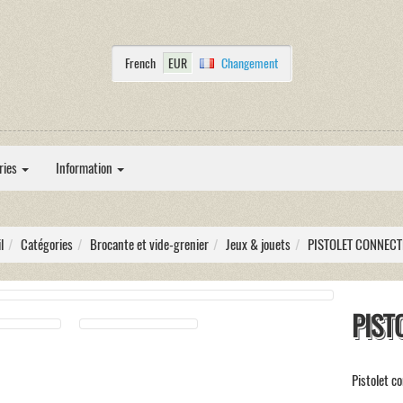
French
EUR
Changement
ries
Information
l
Catégories
Brocante et vide-grenier
Jeux & jouets
PISTOLET CONNECT
PIST
Pistolet c