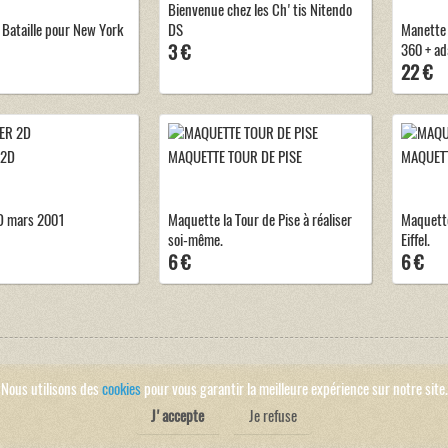
Bienvenue chez les Ch'tis Nitendo
Bataille pour New York
DS
Manette 
3 €
360 + ad
22 €
 2D
MAQUETTE TOUR DE PISE
MAQUETT
D mars 2001
Maquette la Tour de Pise à réaliser
Maquette
soi-même.
Eiffel.
6 €
6 €
Nous utilisons des
cookies
pour vous garantir la meilleure expérience sur notre site.
J'accepte
Je refuse