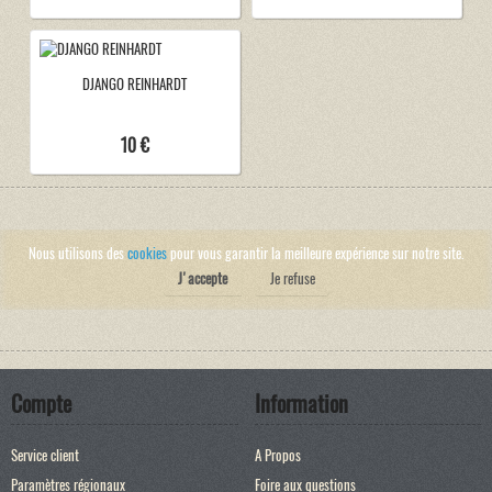
DJANGO REINHARDT
10 €
Nous utilisons des
cookies
pour vous garantir la meilleure expérience sur notre site.
J'accepte
Je refuse
Compte
Information
Service client
A Propos
Paramètres régionaux
Foire aux questions