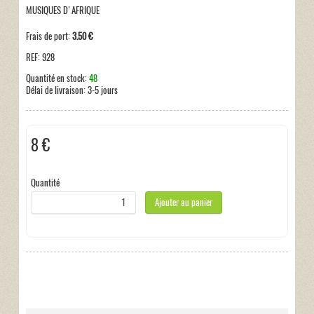
MUSIQUES D'AFRIQUE
Frais de port:
3.50 €
REF:
928
Quantité en stock:
48
Délai de livraison:
3-5 jours
8 €
Taxes incluses:
0 €
Quantité
Ajouter au panier