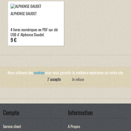
ALPHONSE DAUDET
4 livres numériques en PDF sur clé
USB d'Alphonse Daudet.
9 €
Nous utilisons des
cookies
pour vous garantir la meilleure expérience sur notre site.
J'accepte
Je refuse
Compte
Information
Service client
A Propos