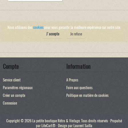
Nous utilisons des
cookies
pour vous garantir la meilleure expérience sur notre site.
J'accepte
Je refuse
Compte
Information
Service client
A Propos
Paramètres régionaux
Foire aux questions
Créer un compte
Politique en matière de cookies
Connexion
Copyright © 2026 La petite boutique Rétro & Vintage. Tous droits réservés · Propulsé
par
LiteCart®
· Design par
Laurent Sailla