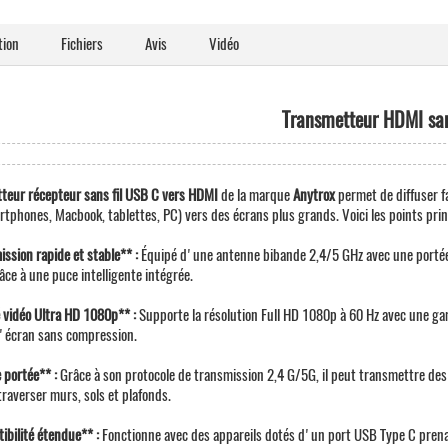
tion
Fichiers
Avis
Vidéo
Transmetteur HDMI san
teur récepteur sans fil USB C vers HDMI
de la marque
Anytrox
permet de diffuser 
tphones, Macbook, tablettes, PC) vers des écrans plus grands. Voici les points prin
ssion rapide et stable** :
Équipé d'une antenne bibande 2,4/5 GHz avec une portée a
âce à une puce intelligente intégrée.
é vidéo Ultra HD 1080p** :
Supporte la résolution Full HD 1080p à 60 Hz avec une ga
'écran sans compression.
 portée** :
Grâce à son protocole de transmission 2,4 G/5G, il peut transmettre de
traverser murs, sols et plafonds.
ibilité étendue** :
Fonctionne avec des appareils dotés d'un port USB Type C prenan