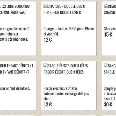
XTERNE 26800 mAh
CHARGEUR DOUBLE USB C
CHARGEU
terne grande capacité
Chargeur double USB C pour iPhone
Chargeur
pour charger
et Android.
15 €
nt 3 périphériques.
12 €
R ENFANT DÉBUTANT
RASOIR ÉLECTRIQUE 3 TÊTES
SANGLE
pour enfant débutant.
Rasoir électrique 3 têtes
Sangle p
indépendantes rechargeable pas
d'occas
cher.
avec batt
12 €
30 €