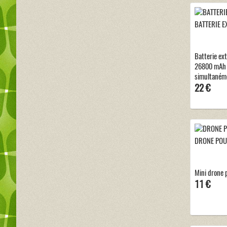
BATTERIE E
Batterie ex
26800 mAh 
simultanéme
22 €
DRONE POU
Mini drone 
11 €