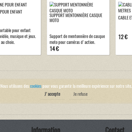
 POUR ENFANT
SUPPORT MENTONNIÈRE CASQUE
CABLE E
MOTO
ortable pour enfant
vidéo, musique et jeux.
Support de mentonnière de casque
12 €
 au choix.
moto pour caméras d'action.
14 €
Nous utilisons des
cookies
pour vous garantir la meilleure expérience sur notre site.
J'accepte
Je refuse
Information
Contact