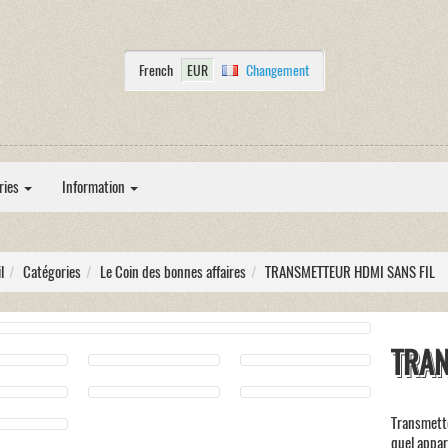
French
EUR
Changement
ries
Information
l
Catégories
Le Coin des bonnes affaires
TRANSMETTEUR HDMI SANS FIL
TRAN
Transmette
quel appar