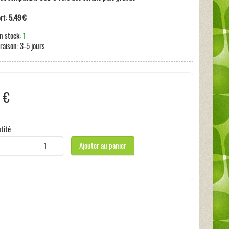
ort:
5.49 €
n stock:
1
vraison:
3-5 jours
 €
s incluses:
0 €
tité
Ajouter au panier