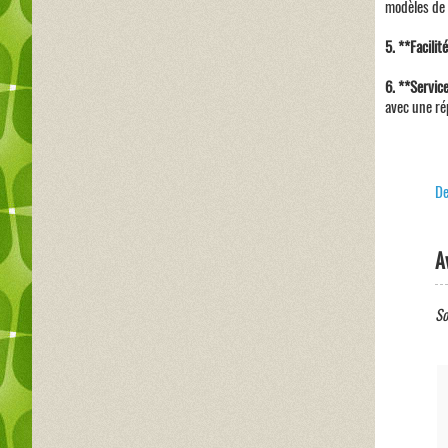
modèles de 
5. **Facilité
6. **Servic
avec une ré
De
A
So