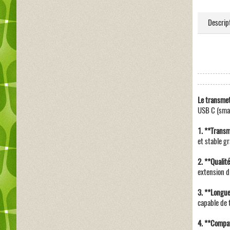
Descrip
Le transmet
USB C (smar
1. **Transmi
et stable gr
2. **Qualit
extension d
3. **Longue
capable de 
4. **Compat