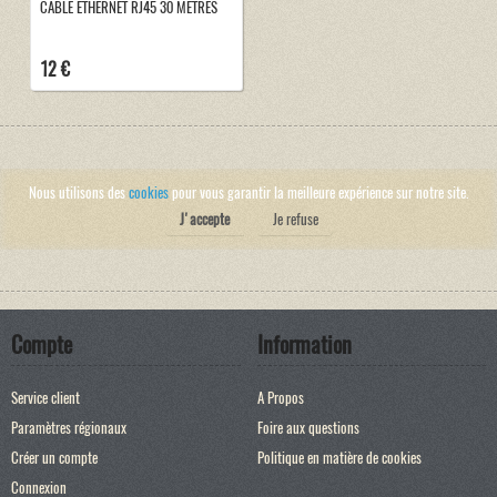
CABLE ETHERNET RJ45 30 METRES
12 €
Nous utilisons des
cookies
pour vous garantir la meilleure expérience sur notre site.
J'accepte
Je refuse
Compte
Information
Service client
A Propos
Paramètres régionaux
Foire aux questions
Créer un compte
Politique en matière de cookies
Connexion