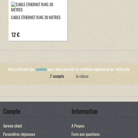
CABLE ETHERNET RJ45 30 METRES
12 €
Nous utilisons des
cookies
pour vous garantir la meilleure expérience sur notre site.
J'accepte
Je refuse
Compte
Information
Service client
A Propos
Paramètres régionaux
Foire aux questions