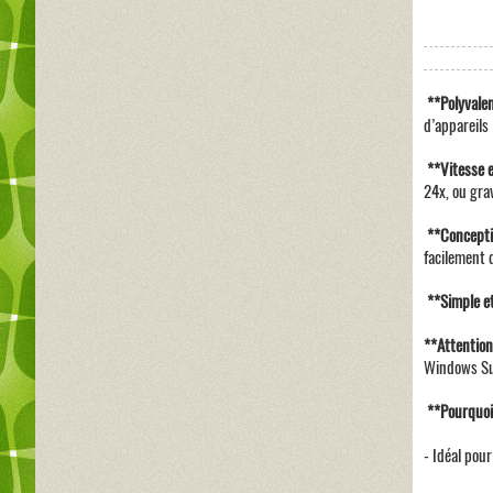
**Polyvalen
d’appareils 
**Vitesse et
24x, ou gra
**Conceptio
facilement 
**Simple et 
**Attention
Windows Sur
**Pourquoi
- Idéal pour