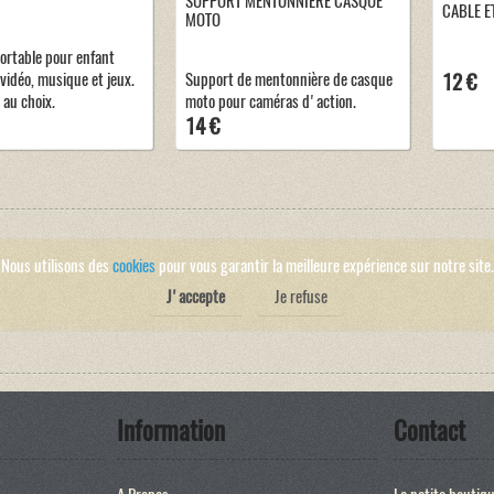
SUPPORT MENTONNIÈRE CASQUE
CABLE E
MOTO
ortable pour enfant
vidéo, musique et jeux.
Support de mentonnière de casque
12 €
 au choix.
moto pour caméras d'action.
14 €
Nous utilisons des
cookies
pour vous garantir la meilleure expérience sur notre site.
J'accepte
Je refuse
Information
Contact