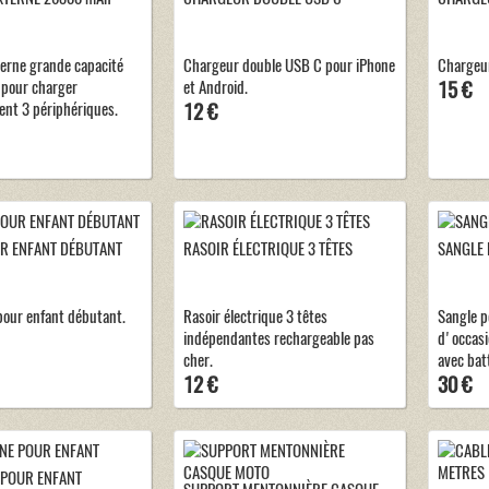
terne grande capacité
Chargeur double USB C pour iPhone
Chargeur
pour charger
et Android.
15 €
nt 3 périphériques.
12 €
R ENFANT DÉBUTANT
RASOIR ÉLECTRIQUE 3 TÊTES
SANGLE
pour enfant débutant.
Rasoir électrique 3 têtes
Sangle p
indépendantes rechargeable pas
d'occas
cher.
avec batt
12 €
30 €
 POUR ENFANT