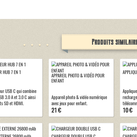
Produits similair
 HUB 7 EN 1
APPLIQU
APPAREIL PHOTO & VIDÉO POUR
ENFANT
eur USB C qui combine
Applique
B 3.0 A et 3.0 C ainsi
Appareil photo & vidéo numérique
recharg
ts SD et HDMI.
avec jeux pour enfant.
télécom
21 €
10 €
XTERNE 26800 mAh
CHARGEUR DOUBLE USB C
CHARGEU