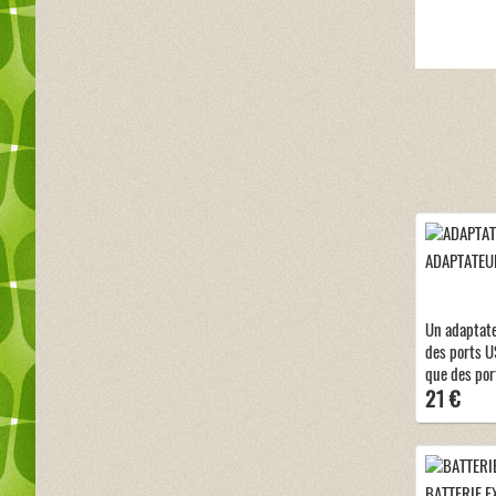
ADAPTATEUR
Un adaptat
des ports US
que des por
21 €
BATTERIE E