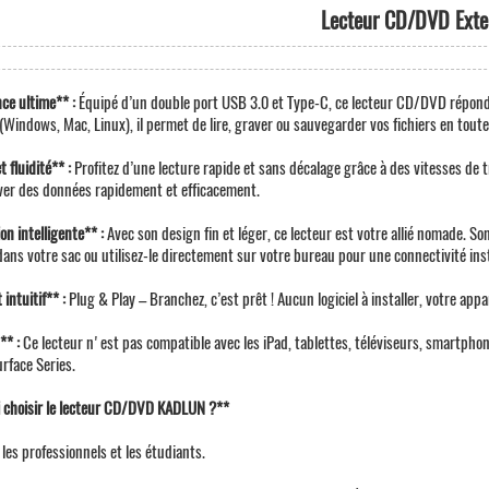
Lecteur CD/DVD Exte
ce ultime** :
Équipé d’un double port USB 3.0 et Type-C, ce lecteur CD/DVD répond
(Windows, Mac, Linux), il permet de lire, graver ou sauvegarder vos fichiers en toute
 fluidité** :
Profitez d’une lecture rapide et sans décalage grâce à des vitesses de t
ver des données rapidement et efficacement.
n intelligente** :
Avec son design fin et léger, ce lecteur est votre allié nomade. So
dans votre sac ou utilisez-le directement sur votre bureau pour une connectivité in
intuitif** :
Plug & Play – Branchez, c’est prêt ! Aucun logiciel à installer, votre ap
** :
Ce lecteur n'est pas compatible avec les iPad, tablettes, téléviseurs, smartpho
face Series.
 choisir le lecteur CD/DVD KADLUN ?**
 les professionnels et les étudiants.