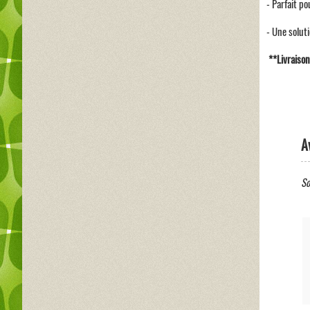
- Parfait po
- Une solut
**Livraison
A
So