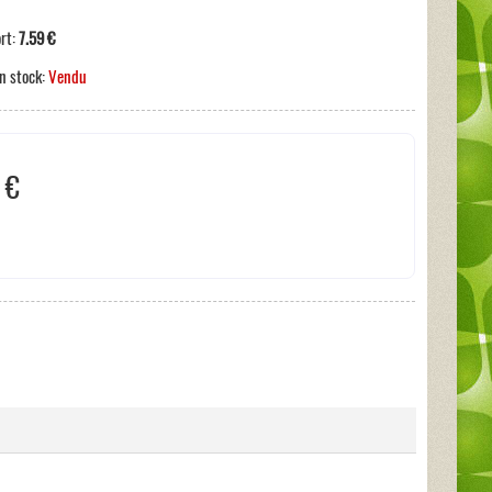
ort:
7.59 €
n stock:
Vendu
 €
s incluses:
0 €