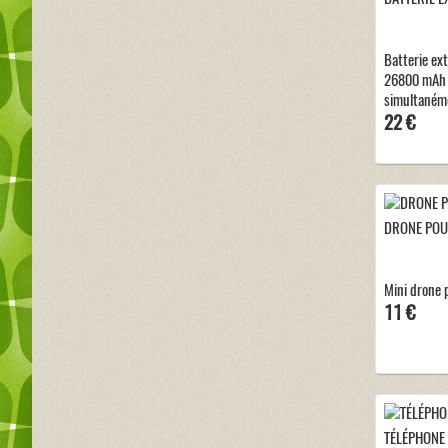
Batterie ex
26800 mAh 
simultanéme
22 €
DRONE POU
Mini drone 
11 €
TÉLÉPHONE