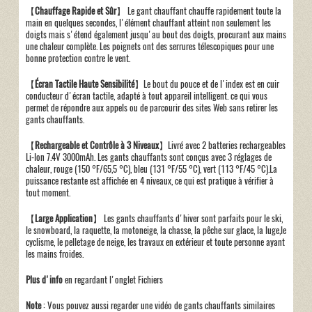
【
Chauffage Rapide et Sûr
】 Le gant chauffant chauffe rapidement toute la
main en quelques secondes, l'élément chauffant atteint non seulement les
doigts mais s'étend également jusqu'au bout des doigts, procurant aux mains
une chaleur complète. Les poignets ont des serrures télescopiques pour une
bonne protection contre le vent.
【
Écran Tactile Haute Sensibilité
】Le bout du pouce et de l'index est en cuir
conducteur d'écran tactile, adapté à tout appareil intelligent. ce qui vous
permet de répondre aux appels ou de parcourir des sites Web sans retirer les
gants chauffants.
【
Rechargeable et Contrôle à 3 Niveaux
】Livré avec 2 batteries rechargeables
Li-Ion 7.4V 3000mAh. Les gants chauffants sont conçus avec 3 réglages de
chaleur, rouge (150 °F/65,5 °C), bleu (131 °F/55 °C), vert (113 °F/45 °C).La
puissance restante est affichée en 4 niveaux, ce qui est pratique à vérifier à
tout moment.
【
Large Application
】 Les gants chauffants d'hiver sont parfaits pour le ski,
le snowboard, la raquette, la motoneige, la chasse, la pêche sur glace, la luge,le
cyclisme, le pelletage de neige, les travaux en extérieur et toute personne ayant
les mains froides.
Plus d'info
en regardant l'onglet Fichiers
Note
: Vous pouvez aussi regarder une vidéo de gants chauffants similaires