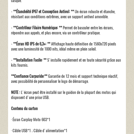
casque.
-
**Étanchéité IP67 et Conception Antivol: **
Un écran robuste et étanche,
résistant aux conditions extrêmes, avec un support antivol amovible.
-
**Contrôleur Filaire Numérique: **
Permet de basculer entre les écrans,
répondre aux appels, et plus encore, via un contrôleur pratique.
-
**Écran HD IPS de 6,3»: **
Affichage haute définition de 1560x720 pixels
avec une luminosité de 1000 nits, idéal même en plein soleil.
-
**Installation Facile: **
S'installe rapidement et en toute sécurité grâce aux
kits fournis.
**Confiance Carpuride:**
Garantie de 12 mois et support technique réactif,
avec possibilité de personnaliser le logo de démarrage.
NOTE :
L'écran peut être installé sur le guidon de la plupart des motos qui
disposent d'une prise USB.
Contenu du carton
· Écran Carplay Moto 603*1
· Câble USB*1 ; Câble d'alimentation*1