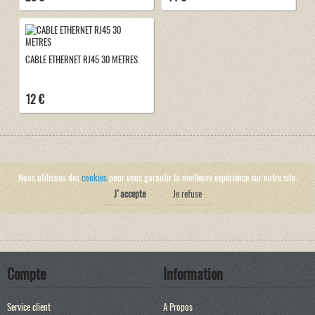
CABLE ETHERNET RJ45 30 METRES
12 €
Nous utilisons des
cookies
pour vous garantir la meilleure expérience sur notre site.
J'accepte
Je refuse
Compte
Information
Service client
A Propos