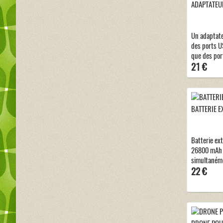
ADAPTATEUR
Un adaptat
des ports US
que des por
21 €
BATTERIE E
Batterie ex
26800 mAh 
simultanéme
22 €