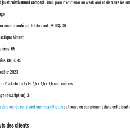
t jouet relativement compact
: idéal pour l'emmener en week-end et distraire les enf
ago
m recommandé par le fabricant (MOIS): 36
lastique Aimant
ièces: 65
èle: KBDK-45
odèle: 2023
e l'article L x l x H: 7,5 x 7,5 x 7,5 centimètres
ge (description): 3+
u de blocs de constructions magnétiques
se trouve en complément dans cette bouti
vis des clients