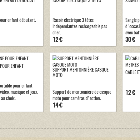
R ENFANT DÉBUTANT
RASOIR ÉLECTRIQUE 3 TÊTES
SANGLE
pour enfant débutant.
Rasoir électrique 3 têtes
Sangle p
indépendantes rechargeable pas
d'occas
cher.
avec batt
12 €
30 €
 POUR ENFANT
SUPPORT MENTONNIÈRE CASQUE
CABLE E
MOTO
ortable pour enfant
vidéo, musique et jeux.
Support de mentonnière de casque
12 €
 au choix.
moto pour caméras d'action.
14 €