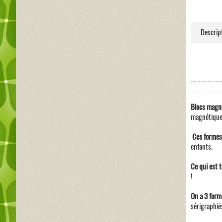
Descrip
Blocs magné
magnétique
Ces formes
enfants.
Ce qui est t
!
On a 3 form
sérigraphiés