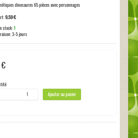
nétiques dinosaures 65 pièces avec personnages
ort:
9.59 €
n stock:
1
vraison:
3-5 jours
 €
s incluses:
0 €
tité
Ajouter au panier