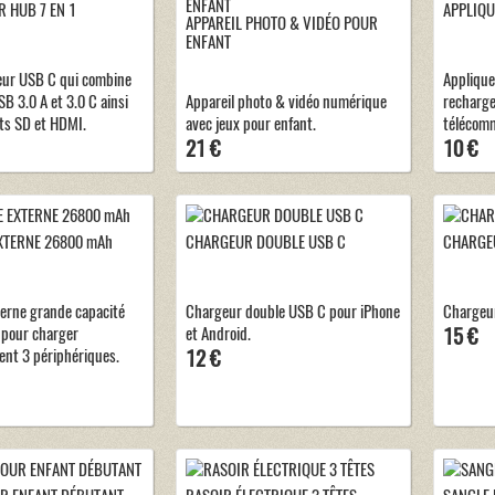
 HUB 7 EN 1
APPLIQU
APPAREIL PHOTO & VIDÉO POUR
ENFANT
eur USB C qui combine
Applique
B 3.0 A et 3.0 C ainsi
Appareil photo & vidéo numérique
recharg
ts SD et HDMI.
avec jeux pour enfant.
télécom
21 €
10 €
XTERNE 26800 mAh
CHARGEUR DOUBLE USB C
CHARGEU
terne grande capacité
Chargeur double USB C pour iPhone
Chargeur
pour charger
et Android.
15 €
nt 3 périphériques.
12 €