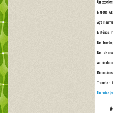
Un excellen
Marque: As
Âge minimu
Matériau: P
Nombre de p
Nom de mod
Année du m
Dimensions d
Tranche d'â
Un autre je
A