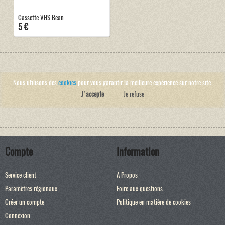
Cassette VHS Bean
5 €
Nous utilisons des
cookies
pour vous garantir la meilleure expérience sur notre site.
J'accepte
Je refuse
Compte
Information
Service client
A Propos
Paramètres régionaux
Foire aux questions
Créer un compte
Politique en matière de cookies
Connexion