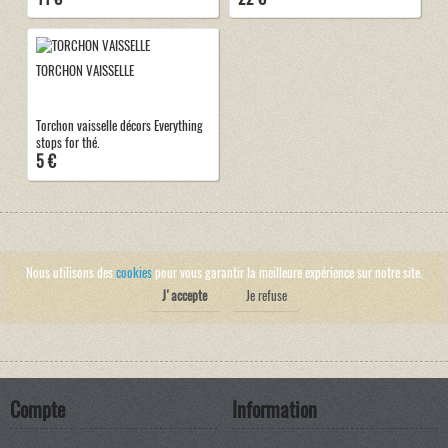
TORCHON VAISSELLE
Torchon vaisselle décors Everything
stops for thé.
5 €
Nous utilisons des
cookies
pour vous garantir la meilleure expérience sur notre site.
J'accepte
Je refuse
Compte
Information