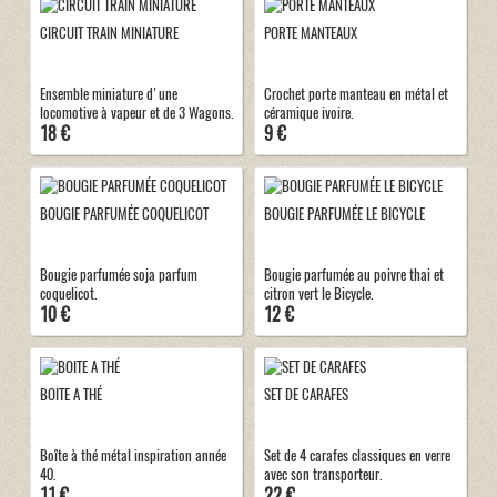
CIRCUIT TRAIN MINIATURE
PORTE MANTEAUX
Ensemble miniature d'une
Crochet porte manteau en métal et
locomotive à vapeur et de 3 Wagons.
céramique ivoire.
18 €
9 €
BOUGIE PARFUMÉE COQUELICOT
BOUGIE PARFUMÉE LE BICYCLE
Bougie parfumée soja parfum
Bougie parfumée au poivre thai et
coquelicot.
citron vert le Bicycle.
10 €
12 €
BOITE A THÉ
SET DE CARAFES
Boîte à thé métal inspiration année
Set de 4 carafes classiques en verre
40.
avec son transporteur.
11 €
22 €