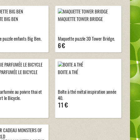
E BIG BEN
MAQUETTE TOWER BRIDGE
 puzzle enfants Big Ben.
Maquette puzzle 3D Tower Bridge.
6 €
PARFUMÉE LE BICYCLE
BOITE A THÉ
arfumée au poivre thai et
Boîte à thé métal inspiration année
rt le Bicycle.
40.
11 €