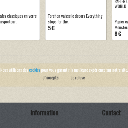
PAPIER 
WORLD
afes classiques en verre
Torchon vaisselle décors Everything
ansporteur.
stops for thé.
Papier c
5 €
Monsters
8 €
Nous utilisons des
cookies
pour vous garantir la meilleure expérience sur notre site.
J'accepte
Je refuse
Information
Contact