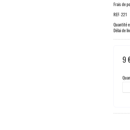
Frais de p
REF:
221
Quantité e
Délai de li
9 
Hors
Quan