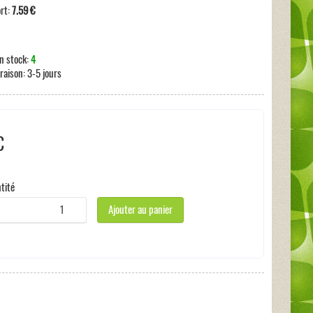
ort:
7.59 €
n stock:
4
vraison:
3-5 jours
€
 taxe
tité
Ajouter au panier