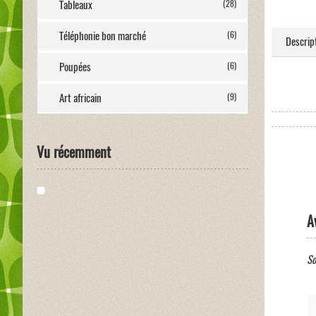
Tableaux
(28)
Téléphonie bon marché
(6)
Descrip
Poupées
(6)
Art africain
(9)
Vu récemment
A
So