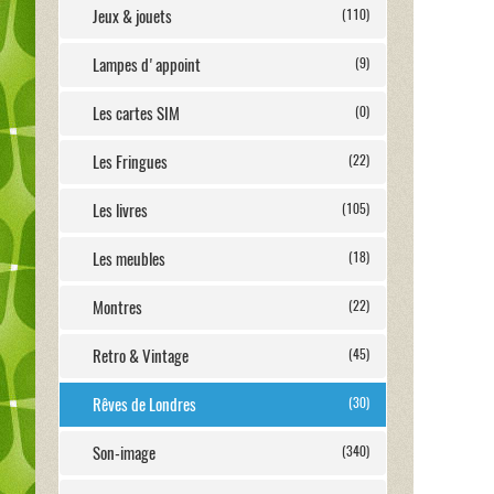
Jeux & jouets
(110)
Lampes d'appoint
(9)
Les cartes SIM
(0)
Les Fringues
(22)
Les livres
(105)
Les meubles
(18)
Montres
(22)
Retro & Vintage
(45)
Rêves de Londres
(30)
Son-image
(340)