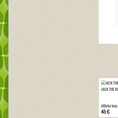
JACK THE R
Affiche bois
45 €