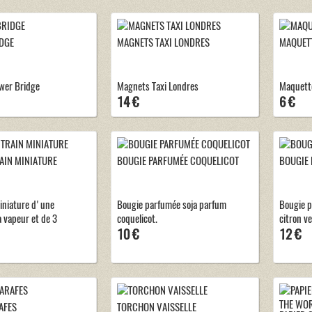
DGE
MAGNETS TAXI LONDRES
MAQUETT
wer Bridge
Magnets Taxi Londres
Maquette
14 €
6 €
AIN MINIATURE
BOUGIE PARFUMÉE COQUELICOT
BOUGIE 
iniature d'une
Bougie parfumée soja parfum
Bougie p
à vapeur et de 3
coquelicot.
citron ve
10 €
12 €
AFES
TORCHON VAISSELLE