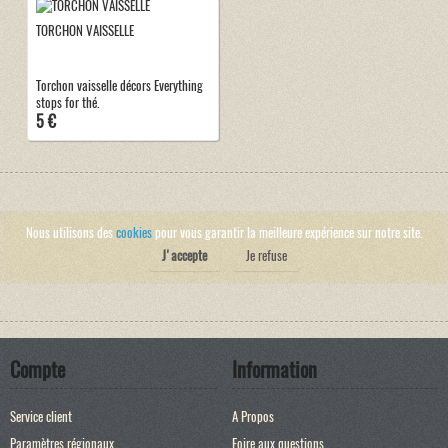
TORCHON VAISSELLE
Torchon vaisselle décors Everything
stops for thé.
5 €
Nous utilisons des
cookies
pour vous garantir la meilleure expérience sur notre site.
J'accepte
Je refuse
Compte
Information
Service client
A Propos
Paramètres régionaux
Foire aux questions