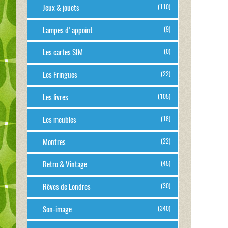
Jeux & jouets
(110)
Lampes d'appoint
(9)
Les cartes SIM
(0)
Les Fringues
(22)
Les livres
(105)
Les meubles
(18)
Montres
(22)
Retro & Vintage
(45)
Rêves de Londres
(30)
Son-image
(340)