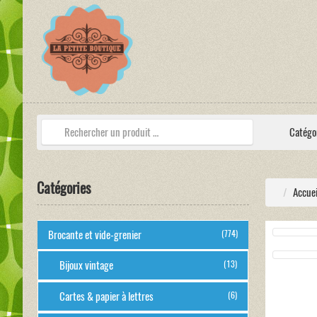
Catégo
Catégories
Accuei
Brocante et vide-grenier
(774)
Bijoux vintage
(13)
Cartes & papier à lettres
(6)