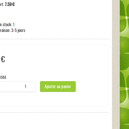
ort:
7.59 €
n stock:
1
vraison:
3-5 jours
 €
s incluses:
0 €
tité
Ajouter au panier