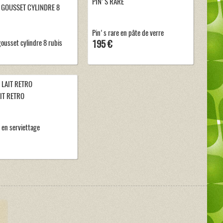
PIN'S RARE
GOUSSET CYLINDRE 8
Pin's rare en pâte de verre
ousset cylindre 8 rubis
195 €
AIT RETRO
t en serviettage