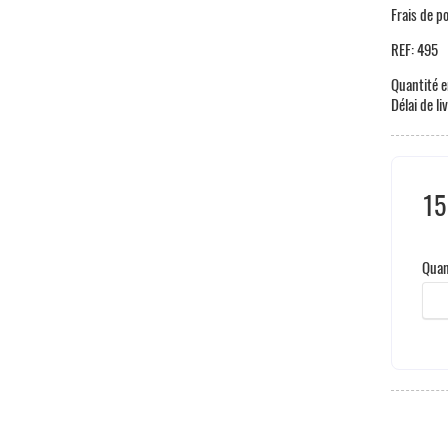
Frais de p
REF:
495
Quantité e
Délai de li
15
Taxe
Quan