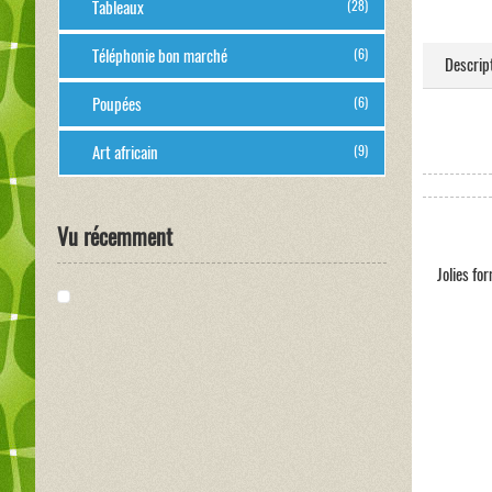
Tableaux
(28)
Téléphonie bon marché
(6)
Descrip
Poupées
(6)
Art africain
(9)
Vu récemment
Jolies fo