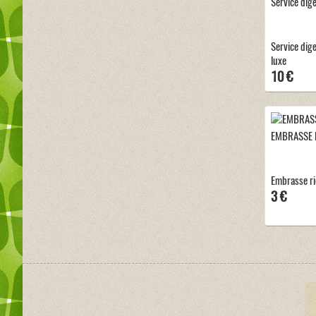
Service dige
Service dige
luxe
10 €
EMBRASSE 
Embrasse r
3 €