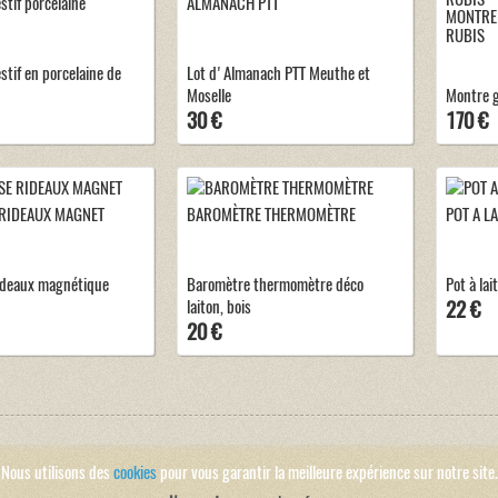
stif porcelaine
ALMANACH PTT
MONTRE 
RUBIS
stif en porcelaine de
Lot d'Almanach PTT Meuthe et
Moselle
Montre g
30 €
170 €
RIDEAUX MAGNET
BAROMÈTRE THERMOMÈTRE
POT A L
ideaux magnétique
Baromètre thermomètre déco
Pot à lai
laiton, bois
22 €
20 €
Nous utilisons des
cookies
pour vous garantir la meilleure expérience sur notre site.