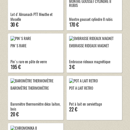
MONTRE GOUSSET CYLINDRE 8
RUBIS
Lot d'Almanach PTT Meuthe et
Moselle
Montre gousset cylindre 8 rubis
30 €
170 €
PIN'S RARE
EMBRASSE RIDEAUX MAGNET
Pin's rare en pâte de verre
Embrasse rideaux magnétique
195 €
3 €
BAROMÈTRE THERMOMÈTRE
POT A LAIT RETRO
Baromètre thermomètre déco laiton,
Pot à lait en serviettage
22 €
bois
20 €