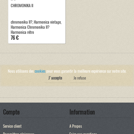
CHROMONIKA II
chromonika II?, Harmonica vintage,
Harmonica Chromonika II?
Harmonica rétro
76 €
Nous utilisons des
cookies
pour vous garantir la meilleure expérience sur notre site.
J'accepte
Je refuse
Compte
Information
Service client
A Propos