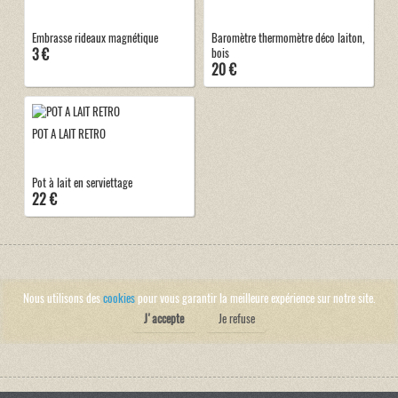
Embrasse rideaux magnétique
Baromètre thermomètre déco laiton,
3 €
bois
20 €
POT A LAIT RETRO
Pot à lait en serviettage
22 €
Nous utilisons des
cookies
pour vous garantir la meilleure expérience sur notre site.
J'accepte
Je refuse