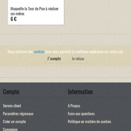
Maquette la Tour de Pise à réaliser
soi-même.
6 €
Nous utilisons des
cookies
pour vous garantir la meilleure expérience sur notre site.
J'accepte
Je refuse
Compte
Information
Service client
A Propos
Paramètres régionaux
Foire aux questions
Créer un compte
Politique en matière de cookies
Connexion