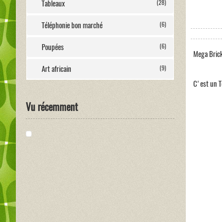
Tableaux
(28)
Téléphonie bon marché
(6)
Poupées
(6)
Mega Brick
Art africain
(9)
C'est un Te
Vu récemment