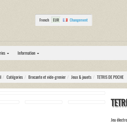
French
EUR
Changement
ries
Information
l
Catégories
Brocante et vide-grenier
Jeux & jouets
TETRIS DE POCHE
TETR
Jeu électr