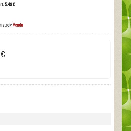
ort:
5.49 €
n stock:
Vendu
 €
s incluses:
0 €