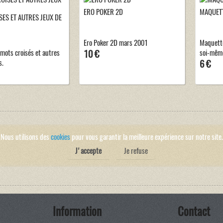
ERO POKER 2D
MAQUETT
ES ET AUTRES JEUX DE
Ero Poker 2D mars 2001
Maquette 
ots croisés et autres
10 €
soi-mêm
s.
6 €
Nous utilisons des
cookies
pour vous garantir la meilleure expérience sur notre site.
J'accepte
Je refuse
Information
Contact