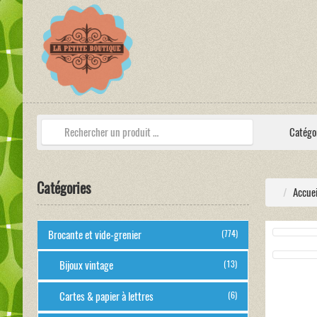
Catégo
Catégories
Accuei
Brocante et vide-grenier
(774)
Bijoux vintage
(13)
Cartes & papier à lettres
(6)