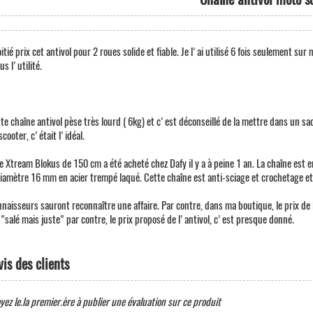
tié prix cet antivol pour 2 roues solide et fiable. Je l'ai utilisé 6 fois seulement 
us l'utilité.
tte chaîne antivol pèse très lourd ( 6kg) et c'est déconseillé de la mettre dans un sa
cooter, c'était l'idéal.
e Xtream Blokus de 150 cm a été acheté chez Dafy il y a à peine 1 an. La chaîne est
diamètre 16 mm en acier trempé laqué. Cette chaîne est anti-sciage et crochetage et 
nnaisseurs sauront reconnaître une affaire. Par contre, dans ma boutique, le prix de l
 "salé mais juste" par contre, le prix proposé de l'antivol, c'est presque donné.
vis des clients
yez le.la premier.ère à publier une évaluation sur ce produit