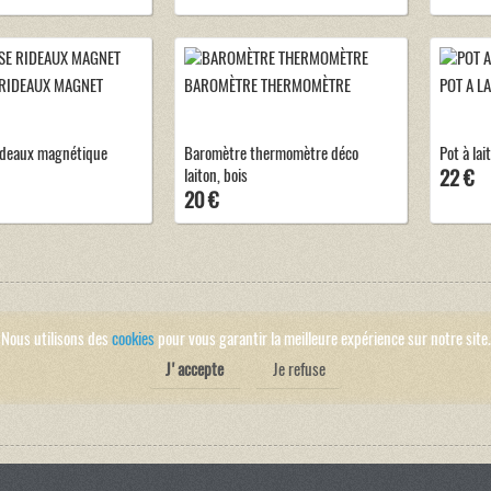
RIDEAUX MAGNET
BAROMÈTRE THERMOMÈTRE
POT A L
ideaux magnétique
Baromètre thermomètre déco
Pot à lai
laiton, bois
22 €
20 €
Nous utilisons des
cookies
pour vous garantir la meilleure expérience sur notre site.
J'accepte
Je refuse