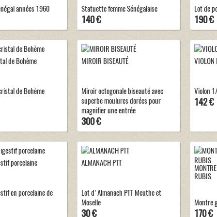
négal années 1960
Statuette femme Sénégalaise
Lot de p
140 €
190 €
stal de Bohème
MIROIR BISEAUTÉ
VIOLON 
cristal de Bohème
Miroir octogonale biseauté avec
Violon 1
superbe moulures dorées pour
142 €
magnifier une entrée
300 €
stif porcelaine
ALMANACH PTT
MONTRE 
RUBIS
stif en porcelaine de
Lot d'Almanach PTT Meuthe et
Moselle
Montre g
30 €
170 €