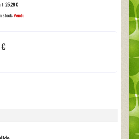
ort:
25.29 €
n stock:
Vendu
 €
s incluses:
0 €
lide