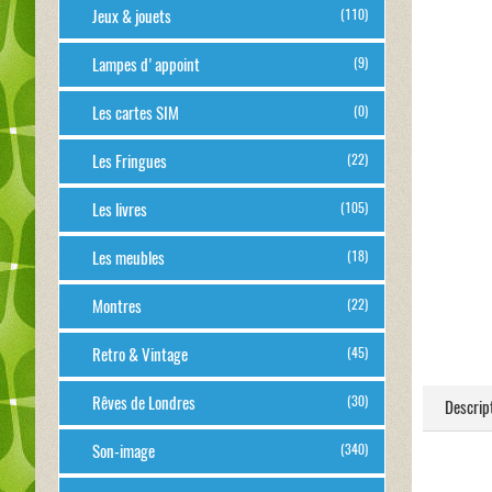
Jeux & jouets
(110)
Lampes d'appoint
(9)
Les cartes SIM
(0)
Les Fringues
(22)
Les livres
(105)
Les meubles
(18)
Montres
(22)
Retro & Vintage
(45)
Rêves de Londres
(30)
Descrip
Son-image
(340)