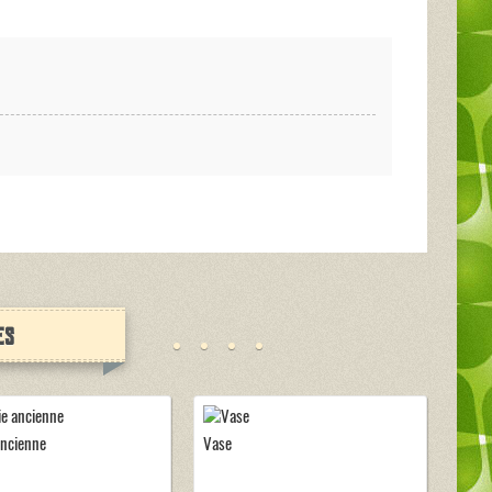
es
ancienne
Vase