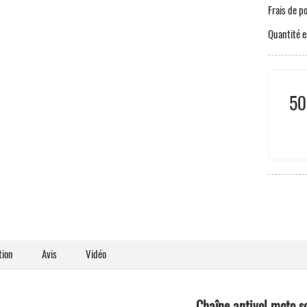
Frais de p
Quantité e
50
Taxe
tion
Avis
Vidéo
Chaîne antivol moto so