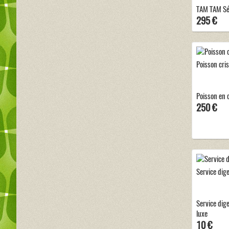
TAM TAM Sé
295 €
Poisson cri
Poisson en 
250 €
Service dige
Service dige
luxe
10 €