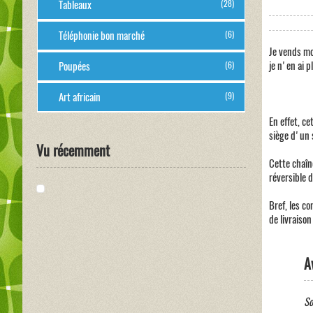
Tableaux
(28)
Téléphonie bon marché
(6)
Je vends moi
je n'en ai pl
Poupées
(6)
Art africain
(9)
En effet, ce
siège d'un s
Vu récemment
Cette chaîn
réversible 
Bref, les co
de livraison
A
So