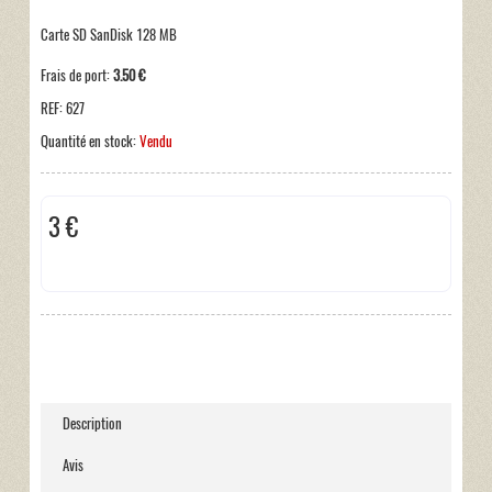
Carte SD SanDisk 128 MB
Frais de port:
3.50 €
REF:
627
Quantité en stock:
Vendu
3 €
Taxes incluses:
0 €
Description
Avis