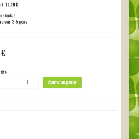
ort:
11.19 €
n stock:
1
vraison:
3-5 jours
 €
s incluses:
0 €
tité
Ajouter au panier