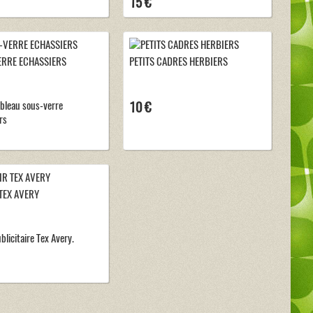
15 €
RRE ECHASSIERS
PETITS CADRES HERBIERS
bleau sous-verre
10 €
rs
TEX AVERY
blicitaire Tex Avery.