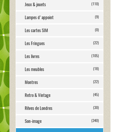
Jeux & jouets
(110)
Lampes d'appoint
(9)
Les cartes SIM
(0)
Les Fringues
(22)
Les livres
(105)
Les meubles
(18)
Montres
(22)
Retro & Vintage
(45)
Rêves de Londres
(30)
Son-image
(340)