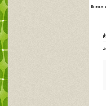
Dimension du
A
So