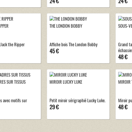
24 €
24 €
IPPER
THE LONDON BOBBY
SOUS-VE
 Jack the Ripper
Affiche bois The London Bobby
Grand ta
45 €
échassie
48 €
RES SUR TISSUS
MIROIR LUCKY LUKE
MIROIR 
es avec motifs sur
Petit miroir sérigraphié Lucky Luke.
Miroir pu
29 €
48 €