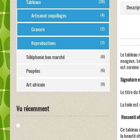
Tableaux
(28)
Descrip
Artisanat coquillages
(4)
Gravure
(2)
Reproductions
(3)
Le tableau 
Téléphonie bon marché
(6)
nuageux. Le
est sereine
Poupées
(6)
Signature et
Art africain
(9)
Le titre du 
La toile est
Vu récemment
Ressenti et
Ce tableau 
la beauté e