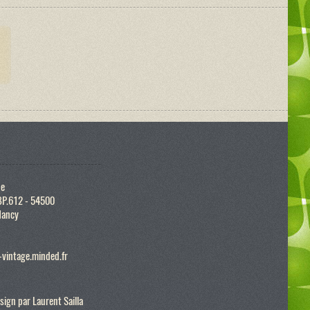
ue
BP.612 - 54500
Nancy
vintage.minded.fr
sign par
Laurent Sailla