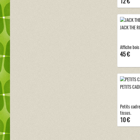
12 €
JACK THE R
Affiche bois
45 €
PETITS CAD
Petits cadr
tissus.
10 €