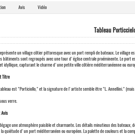
tion
Avis
Vidéo
Tableau Porticciel
représente un village côtier pittoresque avec un port rempli de bateaux. Le village e
s bâtiments sont regroupés avec une tour d'église centrale proéminente. Le port es
 et idyllique, capturant le charme d'une petite ville côtière méditerranéenne ou eur
 Titre
tableau est "Porticiollo," et la signature de l'artiste semble être "L. Annellini." (mai
 sous verre.
 Avis
dégage une atmosphère paisible et charmante. Les détails minutieux des bateaux, 
t la quiétude d'un port méditerranéen ou européen. La palette de couleurs et la com