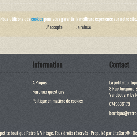
Nous utilisons des
cookies
pour vous garantir la meilleure expérience sur notre site.
J'accepte
Je refuse
Information
Contact
A Propos
La petite boutiq
8 Rue Jacquard 
Foire aux questions
Vandoeuvre les 
Politique en matière de cookies
0749836179
boutique@retro-
etite boutique Rétro & Vintage. Tous droits réservés · Propulsé par
LiteCart®
· De