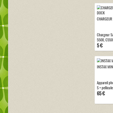
CHARGEUR 
Chargeur S
5500, C550
5 €
INSTAX MINI
Appareil pho
S + pellicule
65 €