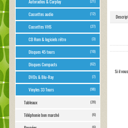
Autoradios & Carplay
(21)
Cassettes audio
(12)
Descrip
Cassettes VHS
(27)
CD Rom & logiciels rétro
(3)
Disques 45 tours
(10)
Disques Compacts
(62)
Si il vo
DVDs & Blu-Ray
(7)
Vinyles 33 Tours
(98)
Tableaux
(28)
Téléphonie bon marché
(6)
Poupées
(6)