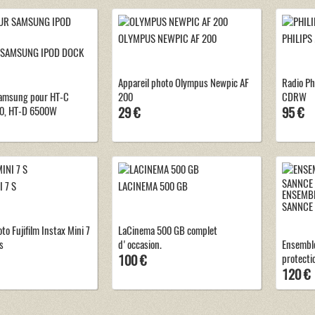
OLYMPUS NEWPIC AF 200
PHILIPS
SAMSUNG IPOD DOCK
Appareil photo Olympus Newpic AF
Radio Ph
amsung pour HT-C
200
CDRW
0, HT-D 6500W
29 €
95 €
 7 S
LACINEMA 500 GB
ENSEMBL
SANNCE
to Fujifilm Instax Mini 7
LaCinema 500 GB complet
s
d'occasion.
Ensemble
100 €
protecti
120 €