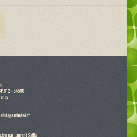
ue
BP.612 - 54500
Nancy
vintage.minded.fr
sign par
Laurent Sailla