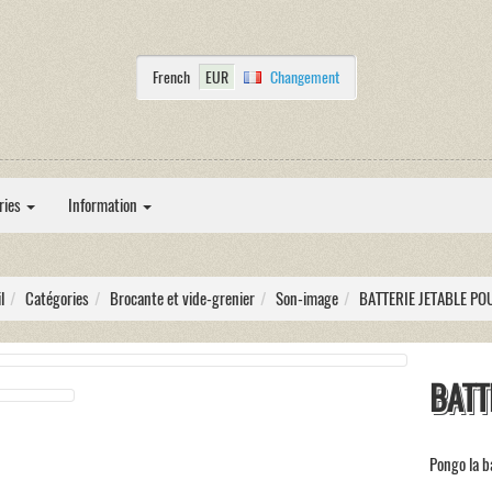
French
EUR
Changement
ries
Information
l
Catégories
Brocante et vide-grenier
Son-image
BATTERIE JETABLE P
BATT
Pongo la b