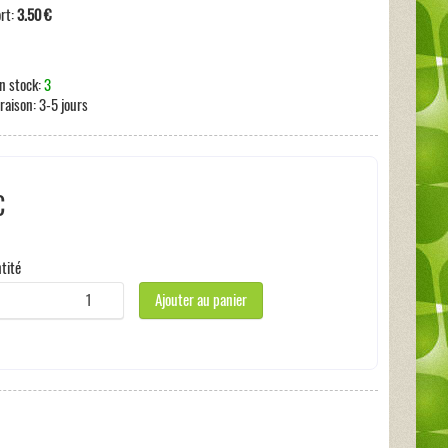
ort:
3.50 €
n stock:
3
vraison:
3-5 jours
€
 taxe
tité
Ajouter au panier