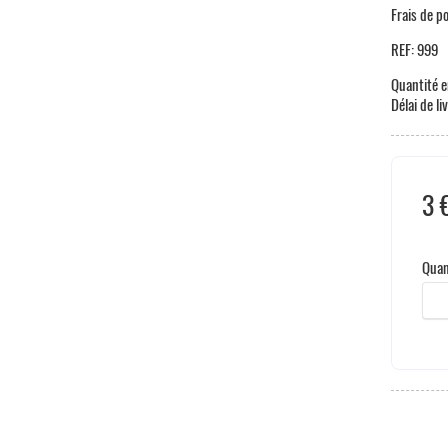
Frais de p
REF:
999
Quantité e
Délai de li
3 
Hors
Quan