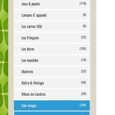
Jeux & jouets
(110)
Lampes d'appoint
(9)
Les cartes SIM
(0)
Les Fringues
(22)
Les livres
(105)
Les meubles
(18)
Montres
(22)
Retro & Vintage
(45)
Rêves de Londres
(30)
Son-image
(340)