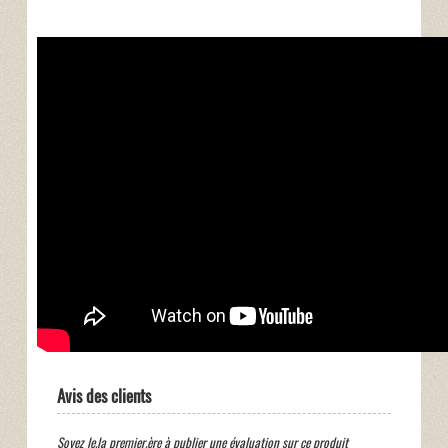
Avis des clients
Soyez le.la premier.ère à publier une évaluation sur ce produit