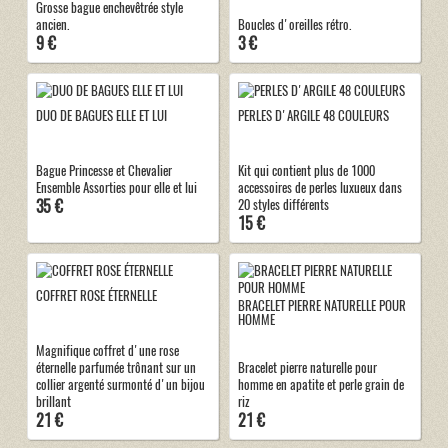
Grosse bague enchevêtrée style
ancien.
Boucles d'oreilles rétro.
9 €
3 €
DUO DE BAGUES ELLE ET LUI
PERLES D'ARGILE 48 COULEURS
Bague Princesse et Chevalier
Kit qui contient plus de 1000
Ensemble Assorties pour elle et lui
accessoires de perles luxueux dans
35 €
20 styles différents
15 €
COFFRET ROSE ÉTERNELLE
BRACELET PIERRE NATURELLE POUR
HOMME
Magnifique coffret d'une rose
éternelle parfumée trônant sur un
Bracelet pierre naturelle pour
collier argenté surmonté d'un bijou
homme en apatite et perle grain de
brillant
riz
21 €
21 €