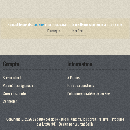
Nous utilisons des
cookies
pour vous garantir la meilleure expérience sur notre site.
J'accepte
Je refuse
Compte
Information
Service client
A Propos
Paramètres régionaux
Foire aux questions
Créer un compte
Politique en matière de cookies
Connexion
Copyright © 2026 La petite boutique Rétro & Vintage. Tous droits réservés · Propulsé
par
LiteCart®
· Design par
Laurent Sailla