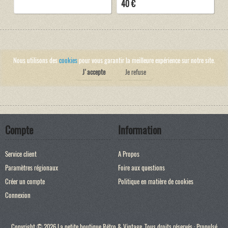
40 €
Nous utilisons des
cookies
pour vous garantir la meilleure expérience sur notre site.
J'accepte
Je refuse
Compte
Information
Service client
A Propos
Paramètres régionaux
Foire aux questions
Créer un compte
Politique en matière de cookies
Connexion
Copyright © 2026 La petite boutique Rétro & Vintage. Tous droits réservés · Propulsé